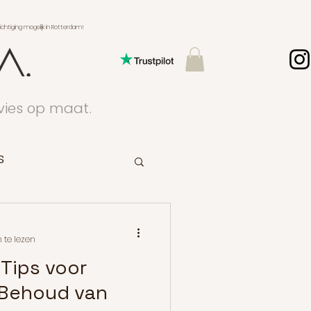
ging mogelijk in Rotterdam!
dvies op maat.
s
 te lezen
 Tips voor
Behoud van