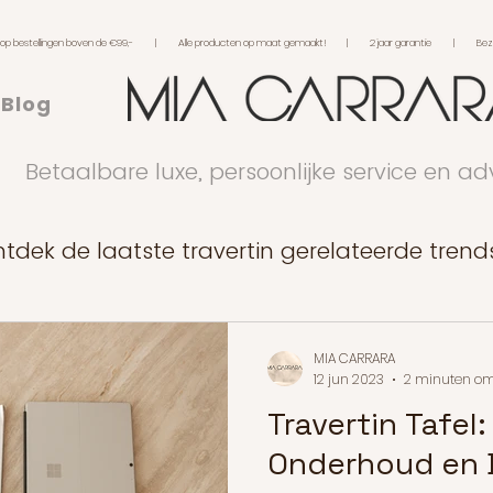
L) op bestellingen boven de €99,- | Alle producten op maat gemaakt! | 2 jaar garantie | Bezichti
Blog
Betaalbare luxe, persoonlijke service en a
tdek de laatste travertin gerelateerde trend
MIA CARRARA
12 jun 2023
2 minuten om
Travertin Tafel:
Onderhoud en 