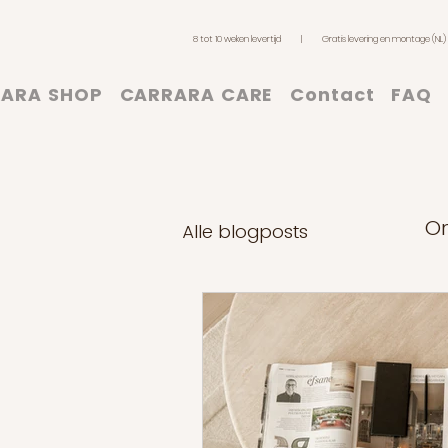
8 tot 10 weken levertijd | Gratis levering en montage (N
ARA SHOP
CARRARA CARE
Contact
FAQ
On
Alle blogposts