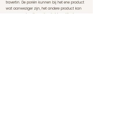
travertin. De poriën kunnen bij het ene product
wat aanweziger zijn, het andere product kan
weer onregelmatige aders hebben. Hier kunnen
wij helaas geen garantie op geven, maar we
streven altijd naar het perfecte product!
Craftmanship.
Wij van Mia Carrara laten onze producten
produceren door een echte vakman. Hij maakt
een selectie van de hoogste kwaliteit travertin
die hij vervolgens bewerkt tot jouw droom
product. Het is een ware ambacht en onze
steenbewerker neemt alleen genoegen met een
perfect resultaat.