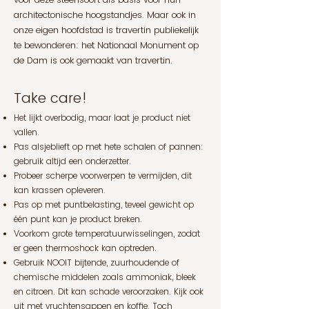
architectonische hoogstandjes. Maar ook in
onze eigen hoofdstad is travertin publiekelijk
te bewonderen: het Nationaal Monument op
de Dam is ook gemaakt van travertin.
Take care!
Het lijkt overbodig, maar laat je product niet
vallen.
Pas alsjeblieft op met hete schalen of pannen:
gebruik altijd een onderzetter.
Probeer scherpe voorwerpen te vermijden, dit
kan krassen opleveren.
Pas op met puntbelasting, teveel gewicht op
één punt kan je product breken.
Voorkom grote temperatuurwisselingen, zodat
er geen thermoshock kan optreden.
Gebruik NOOIT bijtende, zuurhoudende of
chemische middel
en zoals ammoniak, bleek
en citroen. Dit kan schade veroorzaken. Kijk ook
uit met vruchtensappen en koffie. Toch