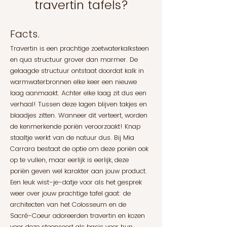
travertin tafels?
Facts.
Travertin is een prachtige zoetwaterkalksteen
en qua structuur grover dan marmer. De
gelaagde structuur ontstaat doordat kalk in
warmwaterbronnen elke keer een nieuwe
laag aanmaakt. Achter elke laag zit dus een
verhaal! Tussen deze lagen blijven takjes en
blaadjes zitten. Wanneer dit verteert, worden
de kenmerkende poriën veroorzaakt! Knap
staaltje werkt van de natuur dus. Bij Mia
Carrara bestaat de optie om deze poriën ook
op te vullen, maar eerlijk is eerlijk, deze
poriën geven wel karakter aan jouw product.
Een leuk wist-je-datje voor als het gesprek
weer over jouw prachtige tafel gaat: de
architecten van het Colosseum en de
Sacré-Coeur adoreerden travertin en kozen
voor deze steensoort als basis voor hun