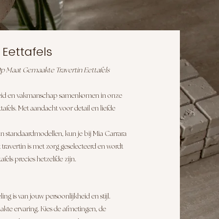
 Eettafels
p Maat Gemaakte Travertin Eettafels
eid en vakmanschap samenkomen in onze
afels. Met aandacht voor detail en liefde
s van standaardmodellen, kun je bij Mia Carrara
travertin is met zorg geselecteerd en wordt
els precies hetzelfde zijn.
ng is van jouw persoonlijkheid en stijl.
te ervaring. Kies de afmetingen, de