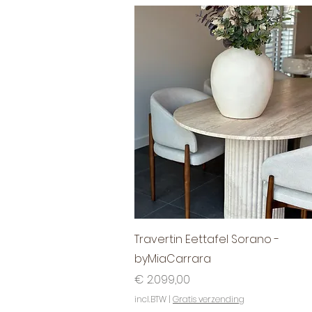
Snel overzicht
Travertin Eettafel Sorano -
byMiaCarrara
Prijs
€ 2.099,00
incl.BTW
|
Gratis verzending