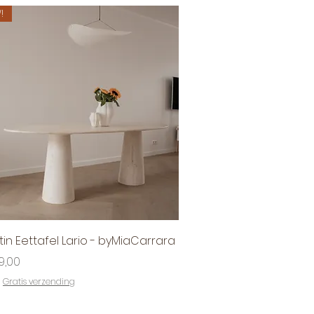
!
Snel overzicht
tin Eettafel Lario - byMiaCarrara
9,00
|
Gratis verzending