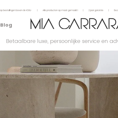
L) op bestellingen boven de €99,- | Alle producten op maat gemaakt! | 2 jaar garantie | Bezichti
Blog
Betaalbare luxe, persoonlijke service en a