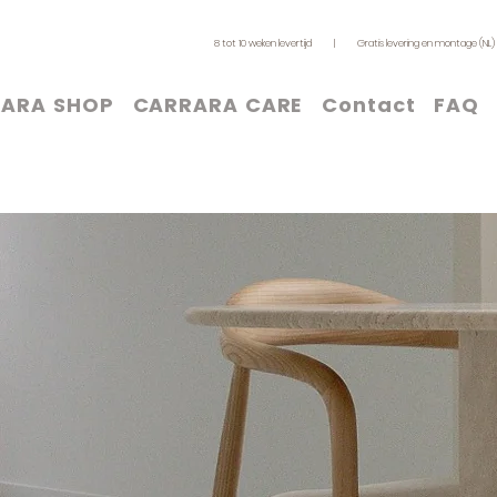
8 tot 10 weken levertijd | Gratis levering en montage (N
ARA SHOP
CARRARA CARE
Contact
FAQ