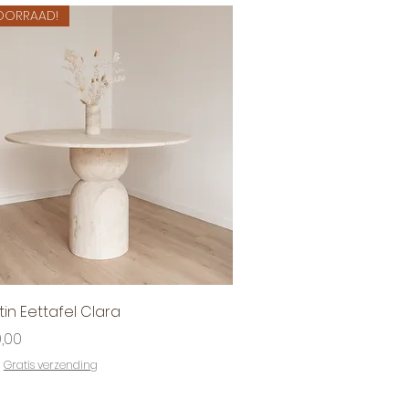
OORRAAD!
Snel overzicht
tin Eettafel Clara
9,00
|
Gratis verzending