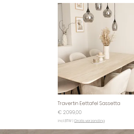
Snel overzicht
Travertin Eettafel Sassetta
Prijs
€ 2.099,00
incl.BTW
|
Gratis verzending