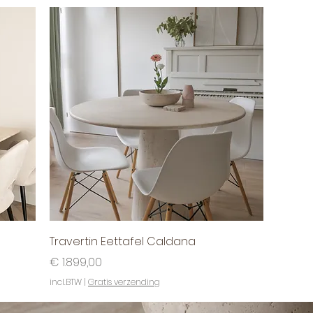
Snel overzicht
Travertin Eettafel Caldana
Prijs
€ 1.899,00
incl.BTW
|
Gratis verzending