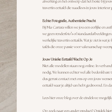
afwerking en het ontwerp dat het beste bij jouw
travertin eettafel die naadloos in jouw interieur 
Echte Fotografie, Authentieke Pracht
Bij Mia Carrara willen we jou een eerlijke en 
'
we geen renderfoto
s of standaardafbeeldingen
werkelijke travertin eettafels. Wat je ziet is wat 
tafels die onze passie voor vakmanschap weers
Jouw Unieke Eettafel Wacht
Op Je
Niet alle modellen staan nog online. In verband
nodig. We kunnen echter wel alle bedenkbare t
dus gerust contact met ons op om jouw wensen 
eettafel waar je altijd van hebt gedroomd. En dat
Lees hier onze blog over de eindeloze mogelijkh
Op zoek naar een ander product? Ontdek hier