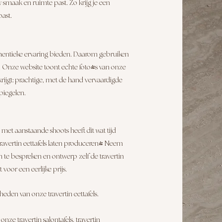
 smaak en ruimte past. Zo krijg je een
past.
authentieke ervaring bieden. Daarom gebruiken
. Onze website toont echte foto's van onze
je krijgt: prachtige, met de hand vervaardigde
piegelen.
 met aanstaande shoots heeft dit wat tijd
ravertin eettafels laten produceren! Neem
te bespreken en ontwerp zelf de travertin
 voor een eerlijke prijs.
eden van onze travertin eettafels.
 onze t
ravertin salontafels, travertin