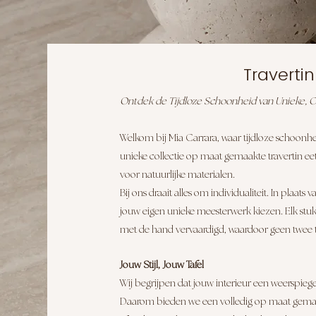
Travertin
Ontdek de Tijdloze Schoonheid van Unieke, O
Welkom bij Mia Carrara, waar tijdl
oze schoonh
unieke collectie op maat gemaakte travertin eett
voor natuurlijke materialen.
Bij ons draait alles om individualiteit. In plaat
jouw eigen unieke meesterwerk kiezen. Elk stuk 
met de hand vervaardigd, waardoor geen twee taf
Jouw Stijl, Jouw Tafel
Wij begrijpen dat jouw interieur een weerspiegeli
Daarom bieden we een volledig op maat gemaak