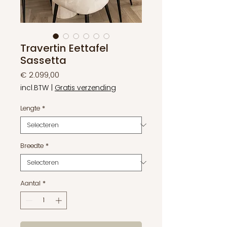
Travertin Eettafel
Sassetta
Prijs
€ 2.099,00
incl.BTW
|
Gratis verzending
Lengte
*
Breedte
*
Aantal
*