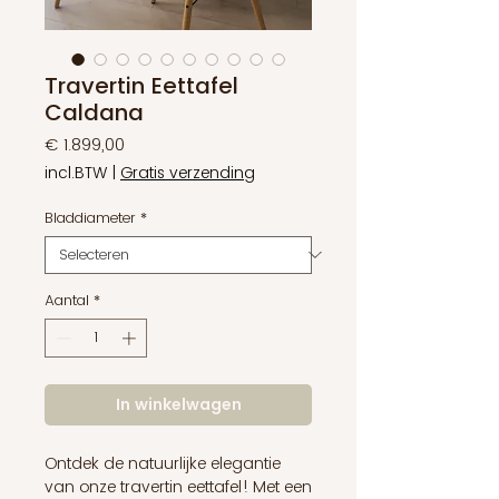
Travertin Eettafel
Caldana
Prijs
€ 1.899,00
incl.BTW
|
Gratis verzending
Bladdiameter
*
Aantal
*
In winkelwagen
Ontdek de natuurlijke elegantie
van onze travertin eettafel! Met een