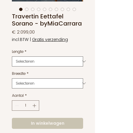
Travertin Eettafel
Sorano - byMiaCarrara
Prijs
€ 2.099,00
incl.BTW
|
Gratis verzending
Lengte
*
Breedte
*
Aantal
*
In winkelwagen