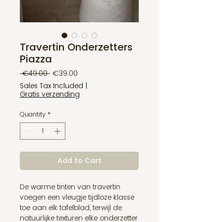
Travertin Onderzetters
Piazza
Regular
Sale
 €49.00 
€39.00
Price
Price
Sales Tax Included
|
Gratis verzending
Quantity
*
Add to Cart
De warme tinten van travertin
voegen een vleugje tijdloze klasse
toe aan elk tafelblad, terwijl de
natuurlijke texturen elke onderzetter