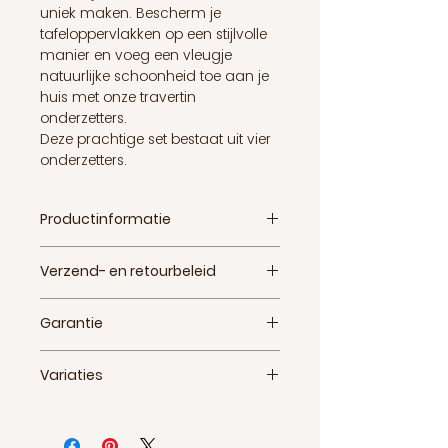
uniek maken. Bescherm je
tafeloppervlakken op een stijlvolle
manier en voeg een vleugje
natuurlijke schoonheid toe aan je
huis met onze travertin
onderzetters.
Deze prachtige set bestaat uit vier
onderzetters.
Productinformatie
Verpakt per 4
Verzend- en retourbeleid
Afmetingen: 1x10x10(hxbxd)
Retourneren
Garantie
Retourneren binnen 14 dagen.
Retourkosten voor eigen
2 jaar garantie op het product!
rekening.
Variaties
Verzendinformatie
Travertin is vrij consistent in
Direct leverbaar en gratis
patroon en kleur. Zo weet je wat
verzending!